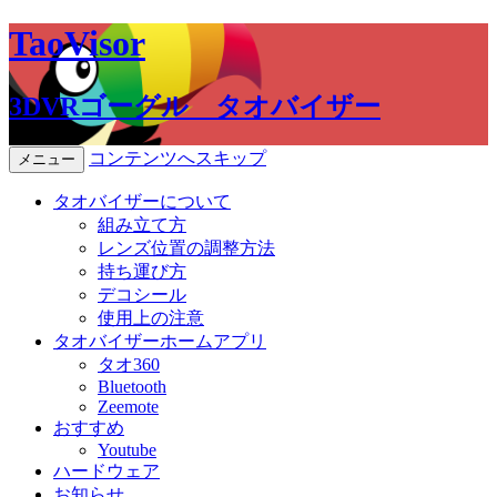
TaoVisor
3DVRゴーグル タオバイザー
コンテンツへスキップ
メニュー
タオバイザーについて
組み立て方
レンズ位置の調整方法
持ち運び方
デコシール
使用上の注意
タオバイザーホームアプリ
タオ360
Bluetooth
Zeemote
おすすめ
Youtube
ハードウェア
お知らせ