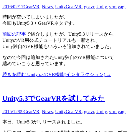
2016/02/17
GearVR
,
News
,
Unity
GearVR
,
geavr
,
Unity
,
vr
miyagi
時間が空いてしまいましたが、
今回もUnity5.3 + GearVRネタです。
前回の記事
で紹介しましたが、Unity5.3リリースから、
UnityのVR用公式チュートリアルも一新され、
Unity独自のVR機能もいろいろ追加されていました。
なので今回は追加されたUnity独自のVR機能について
纏めていこうと思っています。
続きを読む
Unity5.3のVR機能(インタラクション)
→
Unity5.3でGearVRを試してみた
2015/12/09
GearVR
,
News
,
Unity
GearVR
,
geavr
,
Unity
,
vr
miyagi
本日、Unity5.3がリリースされました。