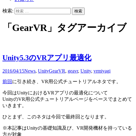
検索:
「GearVR」タグアーカイブ
Unity5.3のVRアプリ最適化
2016/04/15
News
,
Unity
GearVR
,
geavr
,
Unity
,
vr
miyagi
前回
に引き続き、VR用公式チュートリアルネタです。
今回はUnityにおけるVRアプリの最適化について
UnityのVR用公式チュートリアルページをベースでまとめて
いきます。
ひとまず、このネタは今回で最終回となります。
※本記事はUnityの基礎知識及び、VR開発機材を持っている
方が対象