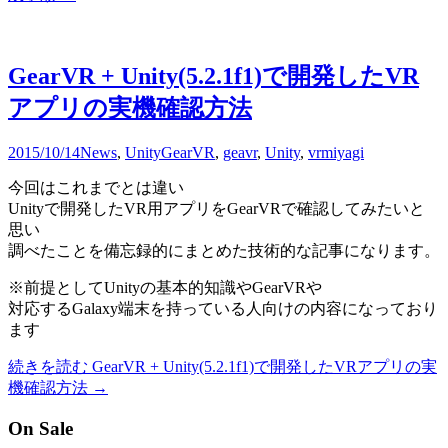
GearVR + Unity(5.2.1f1)で開発したVR
アプリの実機確認方法
2015/10/14
News
,
Unity
GearVR
,
geavr
,
Unity
,
vr
miyagi
今回はこれまでとは違い
Unityで開発したVR用アプリをGearVRで確認してみたいと
思い
調べたことを備忘録的にまとめた技術的な記事になります。
※前提としてUnityの基本的知識やGearVRや
対応するGalaxy端末を持っている人向けの内容になっており
ます
続きを読む
GearVR + Unity(5.2.1f1)で開発したVRアプリの実
機確認方法
→
On Sale