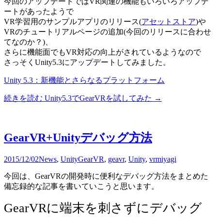
今回のアップデートではVR関連の機能もいろいろアップデ
ートがあったようで
VR学習用のサンプルアプリのリリース(
アセットストア
)や
VRのチュートリアルページの追加(今回のリリースに合わせ
てなのか？)、
さらに機能面でもVR対応の向上がされているようなので
さっそくUnity5.3にアップデートしてみました。
Unity 5.3：新機能とさらなるプラットフォーム
続きを読む
Unity5.3でGearVRを試してみた
→
GearVR+Unityデバッグ方法
2015/12/02
News
,
Unity
GearVR
,
geavr
,
Unity
,
vr
miyagi
今回は、GearVRの開発時に便利なデバッグ方法をまとめた
備忘録的な記事を書いていこうと思います。
GearVRに端末を刺さずにデバッグ