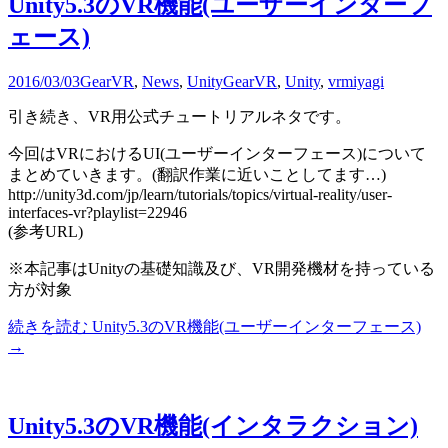
Unity5.3のVR機能(ユーザーインターフ
ェース)
2016/03/03
GearVR
,
News
,
Unity
GearVR
,
Unity
,
vr
miyagi
引き続き、VR用公式チュートリアルネタです。
今回はVRにおけるUI(ユーザーインターフェース)について
まとめていきます。(翻訳作業に近いことしてます…)
http://unity3d.com/jp/learn/tutorials/topics/virtual-reality/user-
interfaces-vr?playlist=22946
(参考URL)
※本記事はUnityの基礎知識及び、VR開発機材を持っている
方が対象
続きを読む
Unity5.3のVR機能(ユーザーインターフェース)
→
Unity5.3のVR機能(インタラクション)