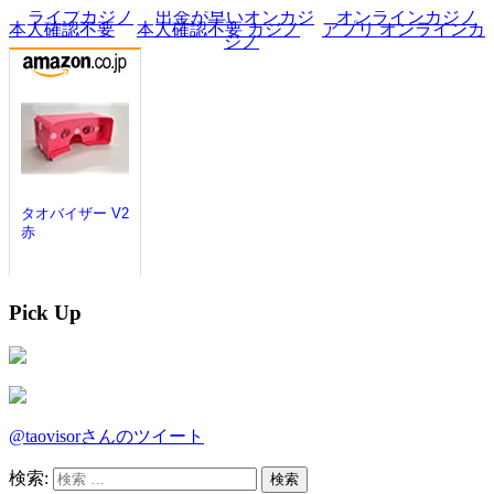
Pick Up
@taovisorさんのツイート
検索: