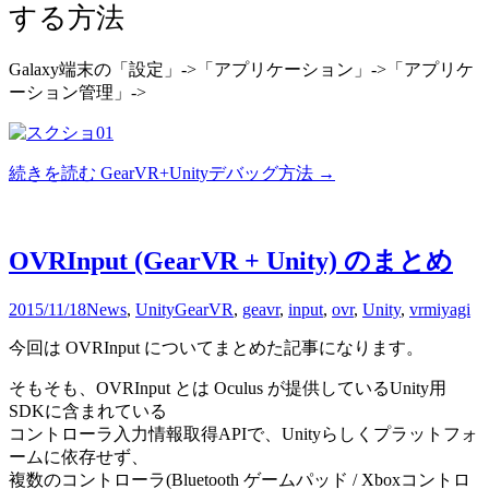
する方法
Galaxy端末の「設定」->「アプリケーション」->「アプリケ
ーション管理」->
続きを読む
GearVR+Unityデバッグ方法
→
OVRInput (GearVR + Unity) のまとめ
2015/11/18
News
,
Unity
GearVR
,
geavr
,
input
,
ovr
,
Unity
,
vr
miyagi
今回は OVRInput についてまとめた記事になります。
そもそも、OVRInput とは Oculus が提供しているUnity用
SDKに含まれている
コントローラ入力情報取得APIで、Unityらしくプラットフォ
ームに依存せず、
複数のコントローラ(Bluetooth ゲームパッド / Xboxコントロ