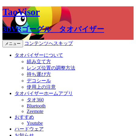
TaoVisor
3DVRゴーグル タオバイザー
コンテンツへスキップ
メニュー
タオバイザーについて
組み立て方
レンズ位置の調整方法
持ち運び方
デコシール
使用上の注意
タオバイザーホームアプリ
タオ360
Bluetooth
Zeemote
おすすめ
Youtube
ハードウェア
お知らせ