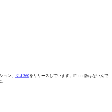
ション、
タオ360
をリリースしています。iPhone版はないんで
た。