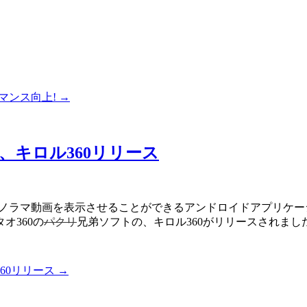
マンス向上!
→
ト、キロル360リリース
パノラマ動画を表示させることができるアンドロイドアプリケー
オ360の
パクリ
兄弟ソフトの、キロル360がリリースされまし
60リリース
→