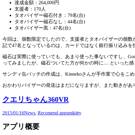
達成金額：264,000円
支援者：170人
タオバイザー磁石付き：79名(台)
タオバイザー磁石なし：44名(台)
タオバイザー黒：47名(台)
今回は、個数限定でしたので、支援者とタオバイザーの個数
記で47名となっているのは、カードではなく銀行振り込みを
磁石は実際に使っていても、あまり使った事ないですし、Go
ってみましたが、磁石ついてた方が何かの時に… といった
サンディ缶バッチの作成は、Kinnekoさんが手作業で心を
おかわりバイザーの発送はまだになりますが、また動きがあ
クエリちゃん360VR
2015/01/16
News
,
Recomend apps
mikitty
アプリ概要