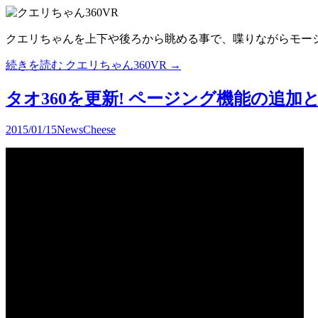
クエリちゃんを
上下や後ろから眺める事で、喋りながらモー
続きを読む
クエリちゃん360VR
→
タオ360を更新! ページング機能の追加
2015/01/15
News
Cheese