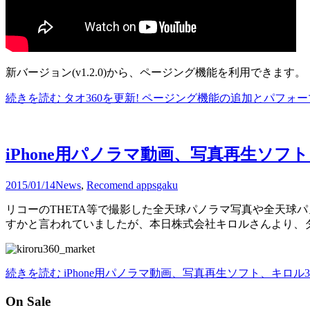
新バージョン(v1.2.0)から、ページング機能を利用できます。
続きを読む
タオ360を更新! ページング機能の追加とパフォー
iPhone用パノラマ動画、写真再生ソフ
2015/01/14
News
,
Recomend apps
gaku
リコーのTHETA等で撮影した全天球パノラマ写真や全天球
すかと言われていましたが、本日株式会社キロルさんより、タ
続きを読む
iPhone用パノラマ動画、写真再生ソフト、キロル3
On Sale