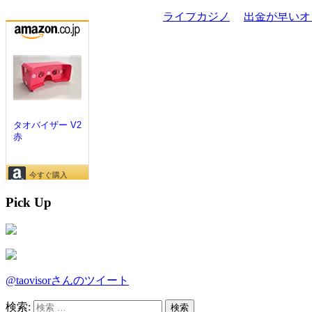
Pick Up
@taovisorさんのツイート
検索: