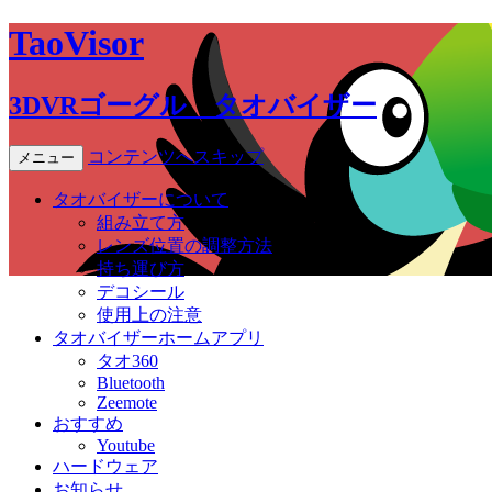
TaoVisor
3DVRゴーグル タオバイザー
コンテンツへスキップ
メニュー
タオバイザーについて
組み立て方
レンズ位置の調整方法
持ち運び方
デコシール
使用上の注意
タオバイザーホームアプリ
タオ360
Bluetooth
Zeemote
おすすめ
Youtube
ハードウェア
お知らせ