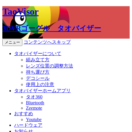
TaoVisor
3DVRゴーグル タオバイザー
コンテンツへスキップ
メニュー
タオバイザーについて
組み立て方
レンズ位置の調整方法
持ち運び方
デコシール
使用上の注意
タオバイザーホームアプリ
タオ360
Bluetooth
Zeemote
おすすめ
Youtube
ハードウェア
お知らせ