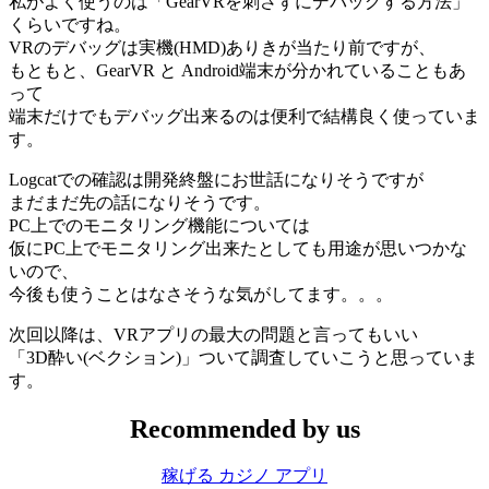
私がよく使うのは「GearVRを刺さずにデバッグする方法」
くらいですね。
VRのデバッグは実機(HMD)ありきが当たり前ですが、
もともと、GearVR と Android端末が分かれていることもあ
って
端末だけでもデバッグ出来るのは便利で結構良く使っていま
す。
Logcatでの確認は開発終盤にお世話になりそうですが
まだまだ先の話になりそうです。
PC上でのモニタリング機能については
仮にPC上でモニタリング出来たとしても用途が思いつかな
いので、
今後も使うことはなさそうな気がしてます。。。
次回以降は、VRアプリの最大の問題と言ってもいい
「3D酔い(ベクション)」ついて調査していこうと思っていま
す。
Recommended by us
稼げる カジノ アプリ