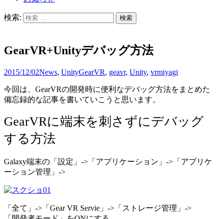
検索:
GearVR+Unityデバッグ方法
2015/12/02
News
,
Unity
GearVR
,
geavr
,
Unity
,
vr
miyagi
今回は、GearVRの開発時に便利なデバッグ方法をまとめた
備忘録的な記事を書いていこうと思います。
GearVRに端末を刺さずにデバッグ
する方法
Galaxy端末の「設定」->「アプリケーション」->「アプリケ
ーション管理」->
「全て」->「Gear VR Servie」->「ストレージ管理」->
「開発者モード」をONにする