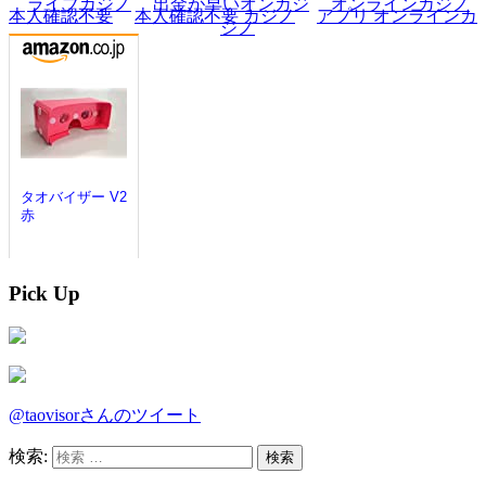
Pick Up
@taovisorさんのツイート
検索: