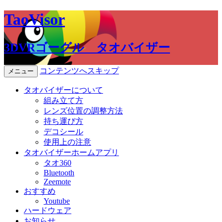
TaoVisor
3DVRゴーグル タオバイザー
コンテンツへスキップ
メニュー
タオバイザーについて
組み立て方
レンズ位置の調整方法
持ち運び方
デコシール
使用上の注意
タオバイザーホームアプリ
タオ360
Bluetooth
Zeemote
おすすめ
Youtube
ハードウェア
お知らせ