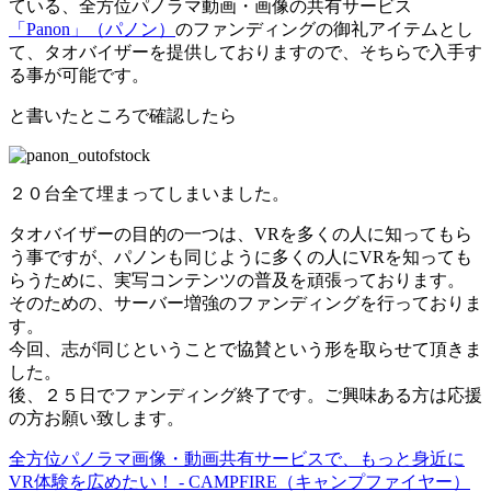
ている、全方位パノラマ動画・画像の共有サービス
「Panon」（パノン）
のファンディングの御礼アイテムとし
て、タオバイザーを提供しておりますので、そちらで入手す
る事が可能です。
と書いたところで確認したら
２０台全て埋まってしまいました。
タオバイザーの目的の一つは、VRを多くの人に知ってもら
う事ですが、パノンも同じように多くの人にVRを知っても
らうために、実写コンテンツの普及を頑張っております。
そのための、サーバー増強のファンディングを行っておりま
す。
今回、志が同じということで協賛という形を取らせて頂きま
した。
後、２５日でファンディング終了です。ご興味ある方は応援
の方お願い致します。
全方位パノラマ画像・動画共有サービスで、もっと身近に
VR体験を広めたい！ - CAMPFIRE（キャンプファイヤー）