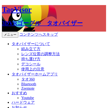
TaoVisor
3DVRゴーグル タオバイザー
コンテンツへスキップ
メニュー
タオバイザーについて
組み立て方
レンズ位置の調整方法
持ち運び方
デコシール
使用上の注意
タオバイザーホームアプリ
タオ360
Bluetooth
Zeemote
おすすめ
Youtube
ハードウェア
お知らせ