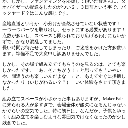
が、しかし、ファンディングを応援して頂いた皆さんに、タ
オバイザーの配送をしたのがつい２，３日前という事で、バ
ックヤード？はこんな感じです。
産地直送というか、小分けが全然させていない状態です！
一つ一つパーツを取り出し、セットにする必要があります！
点数が多いし、スペースも限られており広げるわけにもいか
ずで、かなり混乱してました。
長い時間お待たせしてしまったり、ご迷惑をかけた方多数い
ます。準備不足で大変申し訳ありませんでした。
しかし、その場で組み立ててもらうのを見るのは、とても楽
しかったです。「あ、そこちがう！」と思っても「いやい
や、間違うのも楽しいんだよなー」と、あえてすぐに指摘し
なかったり（いじがわるい？？） いい体験をさせて頂きま
した。
組み立てスペースが小さかった事もありますが、Maker Fair
に来られる人が多すぎで、会場全体が酸欠になるんじゃない
かぐらいの空気でした。特に初日は、なんだか、子供とゆっ
くり組み立てを楽しむような雰囲気ではなくなったのが少し
残念でした。