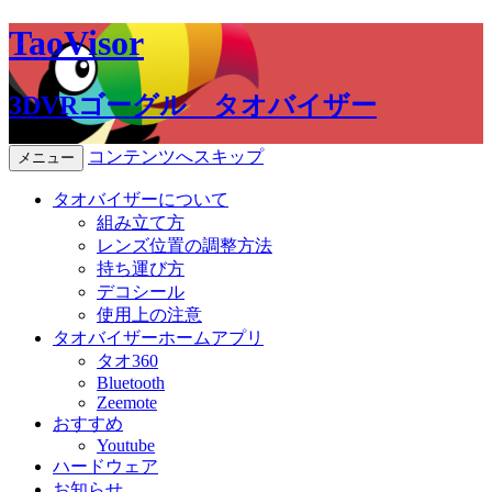
TaoVisor
3DVRゴーグル タオバイザー
コンテンツへスキップ
メニュー
タオバイザーについて
組み立て方
レンズ位置の調整方法
持ち運び方
デコシール
使用上の注意
タオバイザーホームアプリ
タオ360
Bluetooth
Zeemote
おすすめ
Youtube
ハードウェア
お知らせ