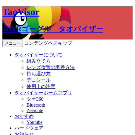
TaoVisor
3DVRゴーグル タオバイザー
コンテンツへスキップ
メニュー
タオバイザーについて
組み立て方
レンズ位置の調整方法
持ち運び方
デコシール
使用上の注意
タオバイザーホームアプリ
タオ360
Bluetooth
Zeemote
おすすめ
Youtube
ハードウェア
お知らせ