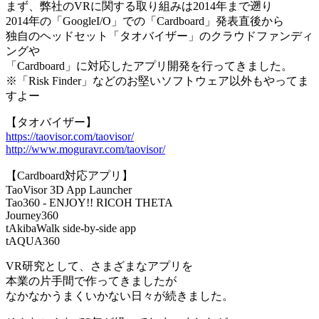
まず、弊社のVRに関する取り組みは2014年まで遡り
2014年の「GoogleI/O」での「Cardboard」発表直後から
独自のヘッドセット「タオバイザー」のクラウドファンディ
ングや
「Cardboard」に対応したアプリ開発を行ってきました。
※「Risk Finder」などのお堅いソフトウェア以外もやってま
すよー
【タオバイザー】
https://taovisor.com/taovisor/
http://www.moguravr.com/taovisor/
【Cardboard対応アプリ】
TaoVisor 3D App Launcher
Tao360 - ENJOY!! RICOH THETA
Journey360
tAkibaWalk side-by-side app
tAQUA360
VR研究として、さまざまなアプリを
本業の片手間で作ってきましたが
なかなかうまくいかない日々が続きました。