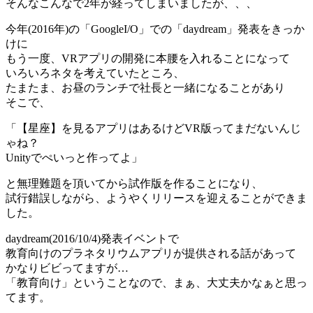
そんなこんなで2年が経ってしまいましたが、、、
今年(2016年)の「GoogleI/O」での「daydream」発表をきっか
けに
もう一度、VRアプリの開発に本腰を入れることになって
いろいろネタを考えていたところ、
たまたま、お昼のランチで社長と一緒になることがあり
そこで、
「【星座】を見るアプリはあるけどVR版ってまだないんじ
ゃね？
Unityでぺいっと作ってよ」
と無理難題を頂いてから試作版を作ることになり、
試行錯誤しながら、ようやくリリースを迎えることができま
した。
daydream(2016/10/4)発表イベントで
教育向けのプラネタリウムアプリが提供される話があって
かなりビビってますが…
「教育向け」ということなので、まぁ、大丈夫かなぁと思っ
てます。