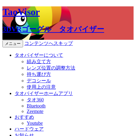
TaoVisor
3DVRゴーグル タオバイザー
コンテンツへスキップ
メニュー
タオバイザーについて
組み立て方
レンズ位置の調整方法
持ち運び方
デコシール
使用上の注意
タオバイザーホームアプリ
タオ360
Bluetooth
Zeemote
おすすめ
Youtube
ハードウェア
お知らせ